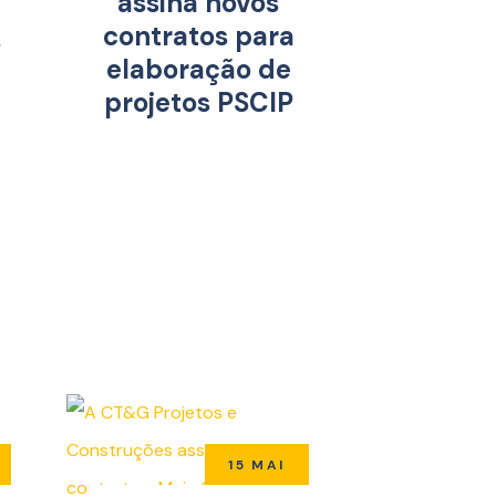
assina novos
contratos para
s
elaboração de
projetos PSCIP
15 MAI