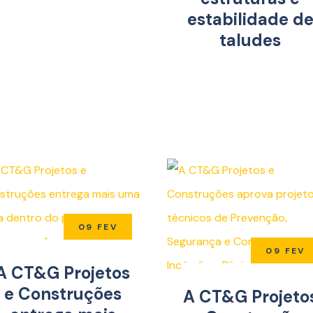
estabilidade d
taludes
09 FEV
09 FEV
A CT&G Projetos
e Construções
A CT&G Projeto