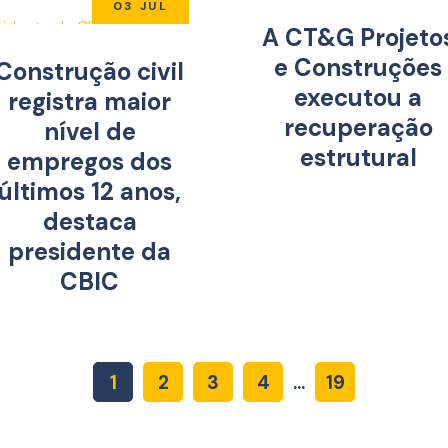
03 JUL
A CT&G Projeto
e Construções
Construção civil
executou a
registra maior
recuperação
nível de
estrutural
empregos dos
últimos 12 anos,
destaca
presidente da
CBIC
1
2
3
4
...
19