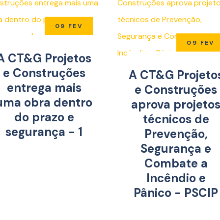
09 FEV
09 FEV
A CT&G Projetos
e Construções
A CT&G Projeto
entrega mais
e Construções
uma obra dentro
aprova projeto
do prazo e
técnicos de
segurança - 1
Prevenção,
Segurança e
Combate a
Incêndio e
Pânico - PSCIP