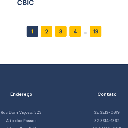
CBIC
1
2
3
4
...
19
Endereço
Contato
Rua Dom Viçoso, 323
32 3213-0619
Alto dos Passos
32 3314-1862