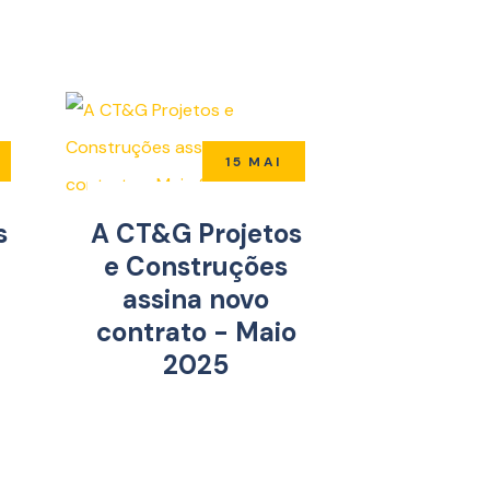
15 MAI
s
A CT&G Projetos
e Construções
assina novo
contrato - Maio
2025