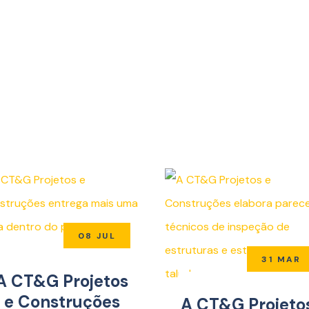
08 JUL
31 MAR
A CT&G Projetos
e Construções
A CT&G Projeto